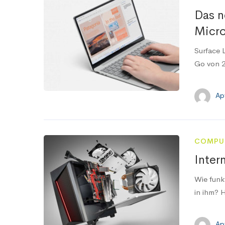
Das n
Micro
Surface L
Go von 20
Ap
COMPU
Inter
Wie funk
in ihm? H
Ap