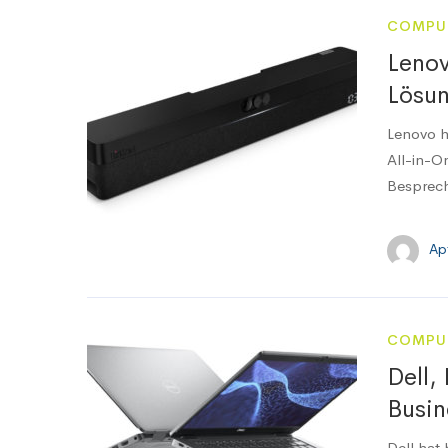
COMPU
Lenov
Lösun
Lenovo h
All-in-On
Besprech
Ap
COMPU
Dell,
Busin
Dell hat