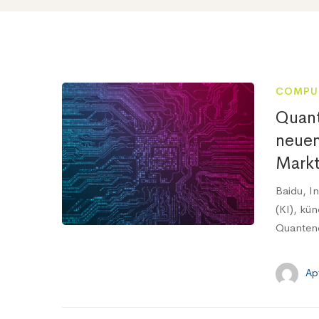
COMPU
Quant
neuen
Mark
Baidu, I
(KI), kün
Quantenc
Ap