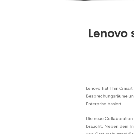
Lenov
Lenovo 
stellt
seine
All-
Lenovo hat ThinkSmart O
Besprechungsräume und 
in-
Enterprise basiert.
Die neue Collaboration
One
braucht. Neben dem Int
und Geräuschunterdrück