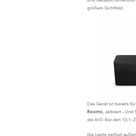
Meeti
großem Sichtfeld.
Lösun
vor
Das Gerät ist bereits 
Rooms
, aktiviert
.
Und S
die AIO-Bar den 10,1-
Die Leiste verfügt auß