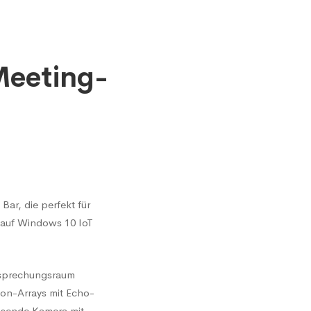
Meeting-
ar, die perfekt für
s auf Windows 10 IoT
Besprechungsraum
fon-Arrays mit Echo-
ösende Kamera mit