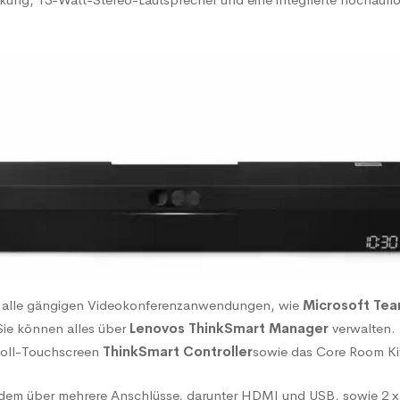
ng-
g
für alle gängigen Videokonferenzanwendungen, wie
Microsoft Te
ie können alles über
Lenovos ThinkSmart Manager
verwalten. 
Zoll-Touchscreen
ThinkSmart Controller
sowie das Core Room Ki
erdem über mehrere Anschlüsse, darunter HDMI und USB, sowie 2 x