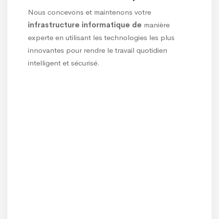
La
sécurité informatique des entreprises
est
un processus complexe qui ne se limite pas à la
technologie. Nous vous tenons au courant et
formons votre personnel à faire face à tout type
d'attaque.