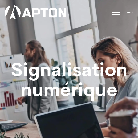
Affiches
de
signalisation
Signalisation
numérique
numérique