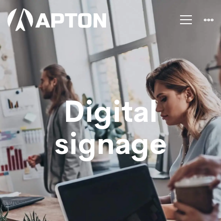
Display
digital
signage
Digital
signage