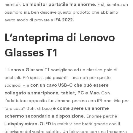
monitor.
Un monitor portatile ma enorme.
E sì, sembra un
Glasses
ossimoro ma ben descrive questo prodotto che abbiamo
avuto modo di provare a
IFA 2022.
T1
L’anteprima di Lenovo
Glasses T1
I
Lenovo Glasses T1
somigliano ad un classico paio di
occhiali. Più spessi, più pesanti – ma non per questo
scomodi – e
con un cavo USB-C che può essere
collegato a smartphone, tablet, PC e Mac.
Con
l’adattatore apposito funzionano persino con iPhone. Ma per
fare cosa? Beh, di base
è come avere un enorme
schermo secondario a disposizione
. Enorme perchè
il
display micro-OLED
in realtà vi sembrerà grande con il
televisore del vostro salotto. Un televisore con una frequenza