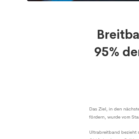
Breitb
Breitb
von
95% der
mindes
95%
der
Das Ziel, in den nächs
fördern, wurde vom Staa
Gebäu
Ultrabreitband bezieht 