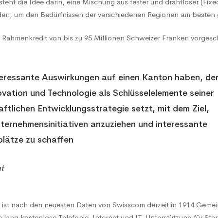
esteht die Idee darin, eine Mischung aus fester und drahtloser (Fix
nden, um den Bedürfnissen der verschiedenen Regionen am besten
n Rahmenkredit von bis zu 95 Millionen Schweizer Franken vorgesc
n
teressante Auswirkungen auf einen Kanton haben, de
ovation und Technologie als Schlüsselelemente seiner
aftlichen Entwicklungsstrategie setzt, mit dem Ziel,
ternehmensinitiativen anzuziehen und interessante
plätze zu schaffen
at
et ist nach den neuesten Daten von Swisscom derzeit in 1914 Geme
e lang kostenlose Telefonie, Internet und IT-Unterstützung für Star