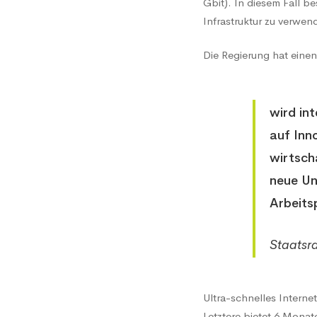
Gbit). In diesem Fall b
im
Infrastruktur zu verwe
Die Regierung hat eine
Kanto
Tessin
wird in
auf Inn
bis
wirtsch
neue Un
Arbeits
2037
Staatsr
Ultra-schnelles Intern
Letztere bietet 6 Monat