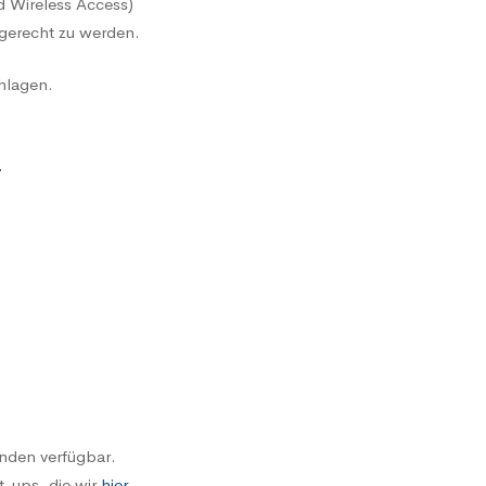
ed Wireless Access)
 gerecht zu werden.
hlagen.
r
inden verfügbar.
t-ups, die wir
hier