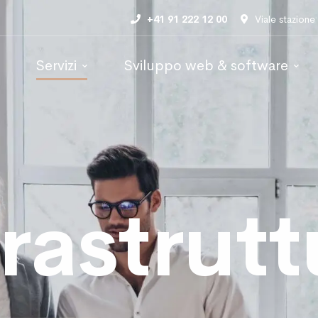
+41 91 222 12 00
Viale stazione
Servizi
Sviluppo web & software
frastrutt